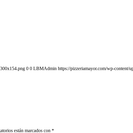
0-300x154.png
0
0
LBMAdmin
https://pizzeriamayor.com/wp-content
atorios están marcados con
*