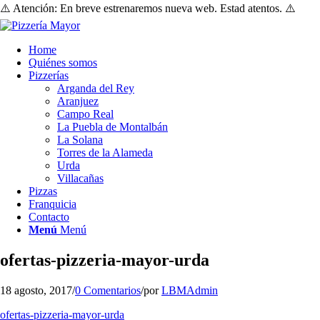
⚠️ Atención: En breve estrenaremos nueva web. Estad atentos. ⚠️
Home
Quiénes somos
Pizzerías
Arganda del Rey
Aranjuez
Campo Real
La Puebla de Montalbán
La Solana
Torres de la Alameda
Urda
Villacañas
Pizzas
Franquicia
Contacto
Menú
Menú
ofertas-pizzeria-mayor-urda
18 agosto, 2017
/
0 Comentarios
/
por
LBMAdmin
ofertas-pizzeria-mayor-urda