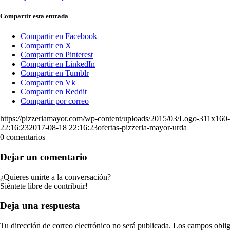
Compartir esta entrada
Compartir en Facebook
Compartir en X
Compartir en Pinterest
Compartir en LinkedIn
Compartir en Tumblr
Compartir en Vk
Compartir en Reddit
Compartir por correo
https://pizzeriamayor.com/wp-content/uploads/2015/03/Logo-311x16
22:16:23
2017-08-18 22:16:23
ofertas-pizzeria-mayor-urda
0
comentarios
Dejar un comentario
¿Quieres unirte a la conversación?
Siéntete libre de contribuir!
Deja una respuesta
Tu dirección de correo electrónico no será publicada.
Los campos oblig