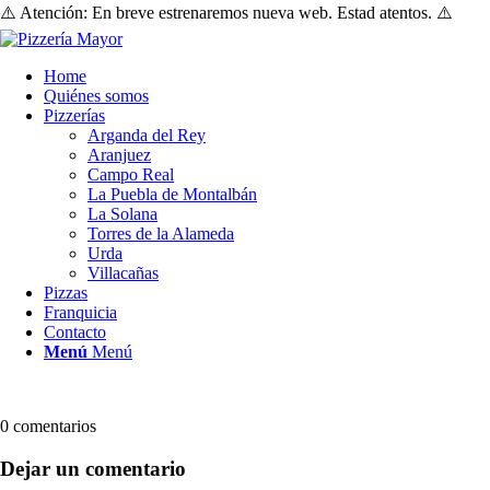
⚠️ Atención: En breve estrenaremos nueva web. Estad atentos. ⚠️
Home
Quiénes somos
Pizzerías
Arganda del Rey
Aranjuez
Campo Real
La Puebla de Montalbán
La Solana
Torres de la Alameda
Urda
Villacañas
Pizzas
Franquicia
Contacto
Menú
Menú
0
comentarios
Dejar un comentario