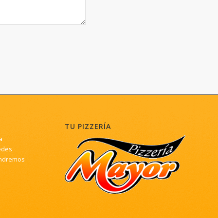
TU PIZZERÍA
a
edes
ndremos