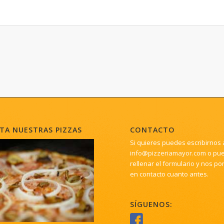
TA NUESTRAS PIZZAS
CONTACTO
Si quieres puedes escribirnos 
info@pizzeriamayor.com
o pu
rellenar el
formulario
y nos po
en contacto cuanto antes.
SÍGUENOS: