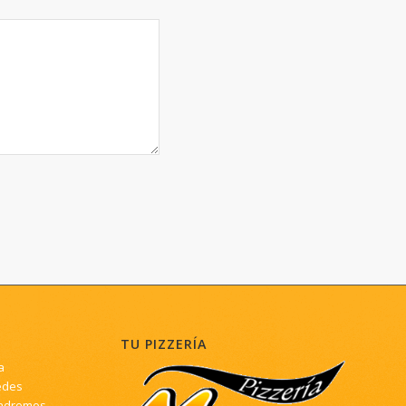
TU PIZZERÍA
a
edes
ndremos